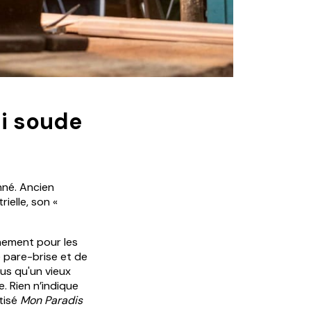
ui soude
onné. Ancien
rielle, son «
chement pour les
e pare-brise et de
us qu'un vieux
e. Rien n’indique
tisé
Mon Paradis