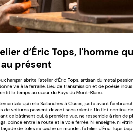
telier d’Éric Tops, l'homme q
 au présent
eux hangar abrite l’atelier d’Éric Tops, artisan du métal passi
onne vie à la ferraille. Lieu de transmission et de poésie indust
alentit le temps au cœur du Pays du Mont-Blanc.
tementale qui relie Sallanches à Cluses, juste avant l'embran
ers de voitures passent devant sans ralentir. Un flot continu d
ant ce bâtiment qui, à première vue, ne ressemble à rien de pl
gs, coincé entre la route et la voie ferrée. Ni enseigne, ni vitrin
 façade de tôles se cache un monde : l'atelier d'Éric Tops bap