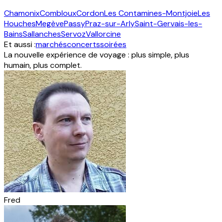
Chamonix
Combloux
Cordon
Les Contamines-Montjoie
Les
Houches
Megève
Passy
Praz-sur-Arly
Saint-Gervais-les-
Bains
Sallanches
Servoz
Vallorcine
Et aussi :
marchés
concerts
soirées
La nouvelle expérience de voyage : plus simple, plus
humain, plus complet.
Fred