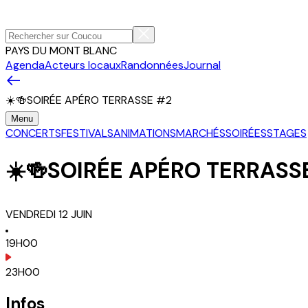
PAYS DU MONT BLANC
Agenda
Acteurs locaux
Randonnées
Journal
☀️🍻SOIRÉE APÉRO TERRASSE #2
Menu
CONCERTS
FESTIVALS
ANIMATIONS
MARCHÉS
SOIRÉES
STAGES
☀️🍻SOIRÉE APÉRO TERRASS
VENDREDI
12
JUIN
19H00
23H00
Infos