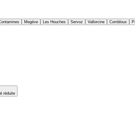
Contamines
Megève
Les Houches
Servoz
Vallorcine
Combloux
P
é réduite