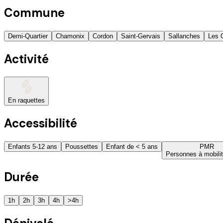
Commune
Demi-Quartier
Chamonix
Cordon
Saint-Gervais
Sallanches
Les 
Activité
En raquettes
Accessibilité
Enfants 5-12 ans
Poussettes
Enfant de < 5 ans
PMR
Personnes à mobilit
Durée
1h
2h
3h
4h
>4h