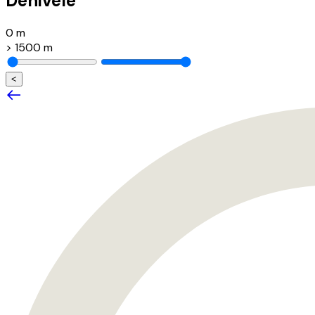
Dénivelé
0 m
> 1500 m
<