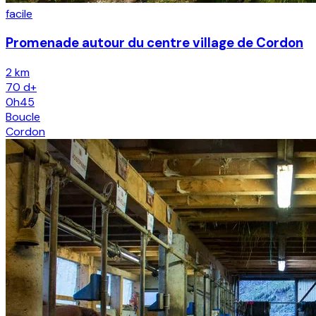
facile
Promenade autour du centre village de Cordon
2 km
70
d+
0h45
Boucle
Cordon