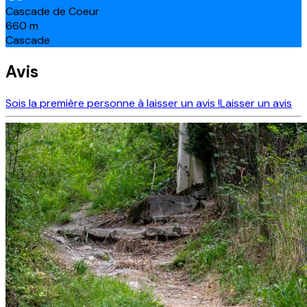
Cascade de Coeur
660
m
Cascade
Avis
Sois la première personne à laisser un avis !
Laisser un avis