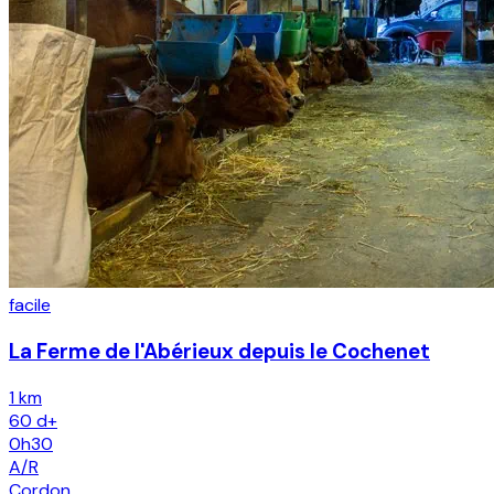
facile
La Ferme de l'Abérieux depuis le Cochenet
1 km
60
d+
0h30
A/R
Cordon