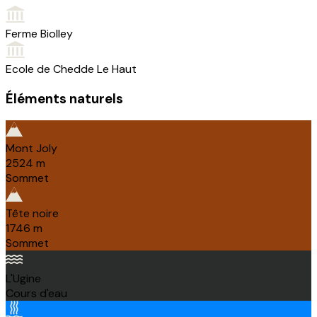
Ferme Biolley
Ecole de Chedde Le Haut
Éléments naturels
Mont Joly
2524
m
Sommet
Tête noire
1746
m
Sommet
L'Ugine
Cours d'eau