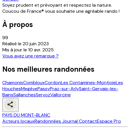
Soyez prudent et prévoyant et respectez la nature.
Coucou de France® vous souhaite une agréable rando !
À propos
99
Réalisé le
20 juin 2023
Mis à jour le
10 avr. 2025
Vous avez une remarque ?
Nos meilleures randonnées
Chamonix
Combloux
Cordon
Les Contamines-Montjoie
Les
Houches
Megève
Passy
Praz-sur-Arly
Saint-Gervais-les-
Bains
Sallanches
Servoz
Vallorcine
PAYS DU MONT-BLANC
Acteurs locaux
Randonnées
Journal
Contact
Espace Pro