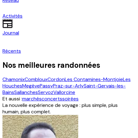
Réseau
Activités
Journal
Récents
Nos meilleures randonnées
Chamonix
Combloux
Cordon
Les Contamines-Montjoie
Les
Houches
Megève
Passy
Praz-sur-Arly
Saint-Gervais-les-
Bains
Sallanches
Servoz
Vallorcine
Et aussi :
marchés
concerts
soirées
La nouvelle expérience de voyage : plus simple, plus
humain, plus complet.