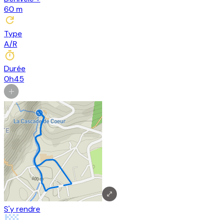
60
m
Type
A/R
Durée
0h45
S'y rendre