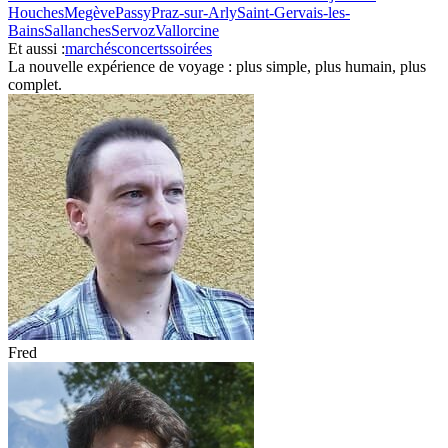
Houches
Megève
Passy
Praz-sur-Arly
Saint-Gervais-les-
Bains
Sallanches
Servoz
Vallorcine
Et aussi :
marchés
concerts
soirées
La nouvelle expérience de voyage : plus simple, plus humain, plus
complet.
Fred