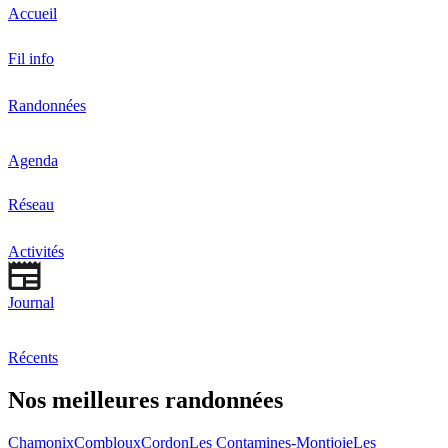
Accueil
Fil info
Randonnées
Agenda
Réseau
Activités
Journal
Récents
Nos meilleures randonnées
Chamonix
Combloux
Cordon
Les Contamines-Montjoie
Les